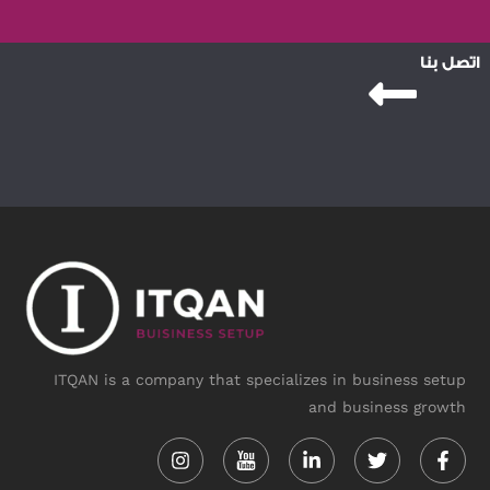
اتصل بنا
ITQAN is a company that specializes in business setup
and business growth
Instagram
Linkedin-
Twitter
Face
in
f