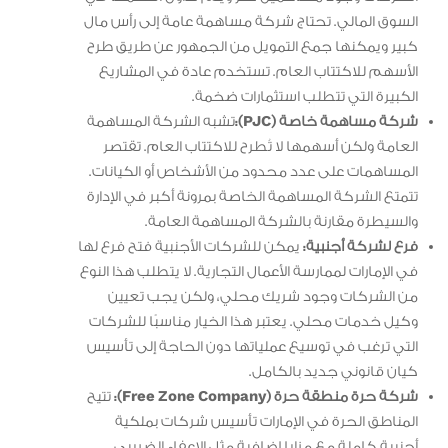
السوق المالي. تحتاج شركة مساهمة عامة إلى رأس مال
كبير ويمكنها جمع التمويل من الجمهور عن طريق طرح
الأسهم للاكتتاب العام. تستخدم عادة في المشاريع
الكبيرة التي تتطلب استثمارات ضخمة.
شركة مساهمة خاصة (PJC):
تشبه الشركة المساهمة
العامة ولكن أسهمها لا تُطرح للاكتتاب العام. تقتصر
المساهمات على عدد محدود من الأشخاص أو الكيانات.
تتمتع الشركة المساهمة الخاصة بمرونة أكبر في الإدارة
والسيطرة مقارنة بالشركة المساهمة العامة.
فرع لشركة أجنبية:
يمكن للشركات الأجنبية فتح فرع لها
في الإمارات لممارسة الأعمال التجارية. لا يتطلب هذا النوع
من الشركات وجود شريك محلي، ولكن يجب تعيين
وكيل خدمات محلي. يعتبر هذا الخيار مناسبًا للشركات
التي ترغب في توسيع عملياتها دون الحاجة إلى تأسيس
كيان قانوني جديد بالكامل.
شركة حرة منطقة حرة (Free Zone Company):
تتيح
المناطق الحرة في الإمارات تأسيس شركات بملكية
أجنبية كاملة مع مزايا إضافية مثل الإعفاء الضريبي