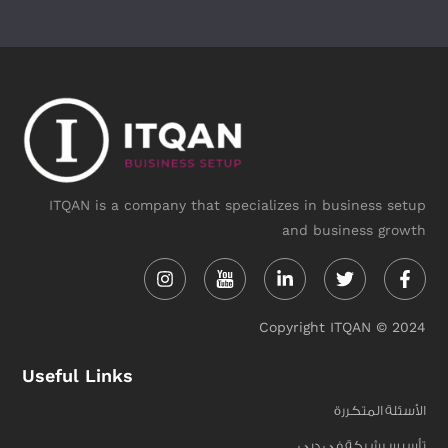
ITQAN is a company that specializes in business setup
and business growth
Instagram
Linkedin-
Twitter
Face
in
f
Copyright ITQAN © 2024
Useful Links
الأسئلة المتكررة
تأسيس شركة في دبي