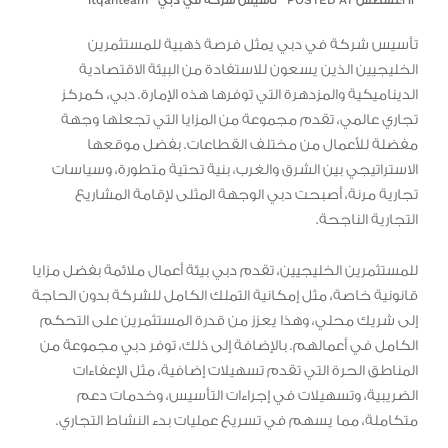
١٣ أغسطس POSTED AT
تأسيس شركة في دبي
itqanteam
تأسيس شركة في دبي يمثل فرصة ذهبية للمستثمرين
الخليجيين الذين يسعون للاستفادة من البيئة الاقتصادية
الديناميكية والمزدهرة التي توفرها هذه الإمارة. دبي، كمركز
تجاري عالمي، تقدم مجموعة من المزايا التي تجعلها وجهة
مفضلة للأعمال من مختلف القطاعات. بفضل موقعها
الاستراتيجي بين الشرق والغرب، بنية تحتية متطورة، وسياسات
تجارية مرنة، أصبحت دبي الوجهة المثلى لإقامة المشاريع
التجارية الناجحة.
للمستثمرين الخليجيين، تقدم دبي بيئة أعمال ملائمة بفضل مزايا
قانونية خاصة، مثل إمكانية التملك الكامل للشركة بدون الحاجة
إلى شريك محلي، وهذا يعزز من قدرة المستثمرين على التحكم
الكامل في أعمالهم. بالإضافة إلى ذلك، توفر دبي مجموعة من
المناطق الحرة التي تقدم تسهيلات إضافية، مثل الإعفاءات
الضريبية، وتسهيلات في إجراءات التأسيس، وخدمات دعم
متكاملة، مما يسهم في تسريع عمليات بدء النشاط التجاري.