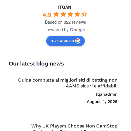
ITQAN
4.9
Based on 822 reviews
powered by
G
o
o
g
l
e
review us on
Our latest blog news
Guida completa ai migliori siti di betting non
AAMS sicuri e affidabili
itqanadmin
August 4, 2026
Why UK Players Choose Non GamStop