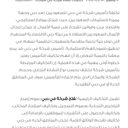
١٣ نوفمبر POSTED AT
خدمات انشاء شركة في الامارات
itqanteam
تكلفة تأسيس شركة في دبي للسعوديين، تعد دبي وجهة
مميزة لاستثمارات السعوديين، حيث تتمتع بموقع استراتيجي،
واقتصاد مرن، وقوانين تشجع على تنمية الأعمال. إذ يمكن لرجال
الأعمال السعوديين الاستفادة من بيئة دبي الاقتصادية المزدهرة،
التي توفر بنية تحتية متقدمة وتسهيلات تنظيمية تسهم في
تحقيق طموحاتهم الاستثمارية. تأسيس شركة في دبي قد يبدو
معقدًا بالنسبة للبعض، إلا أن فهم تكاليف التأسيس يعتبر
خطوة أولى مهمة في هذه العملية. إن التكاليف المرتبطة
بتأسيس شركة تختلف بحسب نوع النشاط التجاري، وحجم
الشركة، والمكان الذي يتم اختياره للتأسيس، سواءً في المناطق
الحرة أو في دبي التقليدية.
تشمل التكاليف الرئيسية ل
فتح شركة في دبي
رسوم إصدار
التراخيص التجارية، ورسوم التسجيل، وتكاليف استئجار المكاتب،
وتكاليف الحصول على التأشيرات للموظفين، بالإضافة إلى
تكاليف تقديم الوثائق اللازمة. تجذب المناطق الحرة في دبي
العديد من المستثمرين السعوديين لما توفره من مزايا متعددة