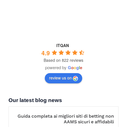
ITQAN
4.9
Based on 822 reviews
powered by
G
o
o
g
l
e
review us on
Our latest blog news
Guida completa ai migliori siti di betting non
AAMS sicuri e affidabili