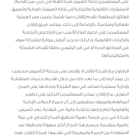
على المستثمرين رحلة تأسيس شركاتهم في دبي. من تقديم
الاستشارات القانونية والتجارية إلى إدارة العمليات الإدارية وتنسيق
الوثائق المطلوبة، تقدم إتقان دعماً شاملاً يضمن سير العملية
بفعالية وسلاسة. بالإضافة إلى ذلك، يساعد فريق إتقان
المستثمرين على اختيار النوع الأنسب من التراخيص التجارية
والكيانات القانونية، وكذلك تحديد أفضل موقع للشركة سواء
في المناطق الحرة أو في البر الرئيسي، وفقاً لأهداف الشركة
واستراتيجياتها.
التعاون مع شركة إتقان لا يقتصر على مرحلة التأسيس فحسب،
بل يمتد أيضاً إلى ما بعد ذلك من خلال تقديم خدمات استشارية
وإدارية مستمرة تساعد في نمو الشركة ونجاحها على المدى
الطويل. مع إتقان، يمكن للمستثمرين التركيز على تطوير
أعمالهم وتنميتها، مطمئنين إلى أن جميع الجوانب الإدارية
والقانونية تتم إدارتها بكفاءة عالية. في النهاية، يعد تأسيس
شركة في دبي فرصة ذهبية لتحقيق النجاح التجاري في بيئة
عالمية متقدمة، ويصبح هذا النجاح أكثر سهولة وتحقيقاً عند
الاستفادة من الخبرة والمعرفة التي تقدمها شركة إتقان. بهذا