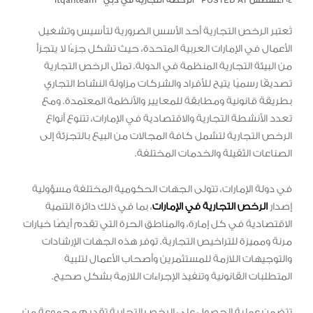
٠٤ أغسطس POSTED AT
الرخصة التجارية في دبي
itqanteam
تُعتبر الرخص التجارية أحد الأسس الضرورية لتأسيس وتشغيل
الأعمال في الإمارات العربية المتحدة، حيث تشكل جزءًا لا يتجزأ
من البيئة التجارية المنظمة في الدولة. تمثل الرخص التجارية
تصديقًا رسميًا يتيح للأفراد والشركات مزاولة النشاط التجاري
بطريقة قانونية ومطابقة للمعايير والأنظمة المعتمدة. ومع
تعدد الأنشطة التجارية والاقتصادية في الإمارات، تتنوع أنواع
الرخص التجارية لتشمل كافة المجالات من البيع بالتجزئة إلى
الصناعات الثقيلة والخدمات المختلفة.
في دولة الإمارات، تتولى الجهات الحكومية المختلفة مسؤولية
إصدار
الرخص التجارية في الإمارات
، بما في ذلك دائرة التنمية
الاقتصادية في كل إمارة، والمناطق الحرة التي تقدم أيضًا خيارات
مرنة ومميزة للتراخيص التجارية. توفر هذه الجهات الإرشادات
والتوجيهات اللازمة للمستثمرين وأصحاب الأعمال لتلبية
المتطلبات القانونية وتنفيذ الإجراءات اللازمة بشكل صحيح.
تتضمن عملية الحصول على الرخص التجارية تقديم مجموعة من