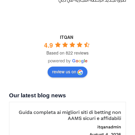
طرق تجديد الرخصة التجارية في دبي
ITQAN
4.9
Based on 822 reviews
powered by
G
o
o
g
l
e
review us on
Our latest blog news
Guida completa ai migliori siti di betting non
AAMS sicuri e affidabili
itqanadmin
August 4, 2026