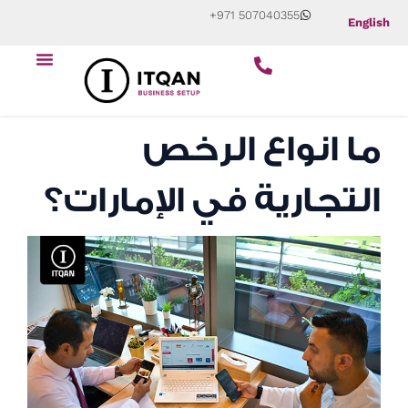
Skip
+971 507040355
English
to
Menu
content
ابدأ عملك التجاري
عن الشركة
ما انواع الرخص
التجارية في الإمارات؟