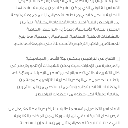
عملية تأسيس وإدارة الأعمال في الدولة. توفر هذه التراخيص
الأساس القانوني الذي يمكن الشركات من ممارسة أنشطتها
التجارية بشكل قانوني ومنظم. تقدم الإمارات مجموعة متنوعة
من التراخيص لتلبية احتياجات القطاعات المختلفة، بدءًا من
الرخص التجارية الأساسية، وصولاً إلى التراخيص الخاصة
بالنشاطات المهنية، الصناعية، السياحية، والصحية، مما يتيح
للمستثمرين اختيار الترخيص الأنسب بناءً على طبيعة أعمالهم.
إن التنوع في التراخيص يعكس بيئة الأعمال الديناميكية
والمزدهرة في الإمارات، حيث يمكن للشركات أن تنمو وتزدهر في
ظل التشريعات التي تدعم الابتكار وتسهيل الإجراءات. ومع ذلك،
يتطلب الحصول على الرخص التجارية الالتزام بمجموعة من
المتطلبات القانونية والإجرائية، مما يستدعي من المستثمرين
متابعة دقيقة لكل خطوة من خطوات التراخيص.
الاهتمام بالتفاصيل وفهم متطلبات التراخيص المختلفة يعزز من
فرص نجاح الشركات في الإمارات، ويقلل من المخاطر القانونية
التي قد تنشأ نتيجة لعدم الامتثال. ومن هنا، فإن الاستعانة