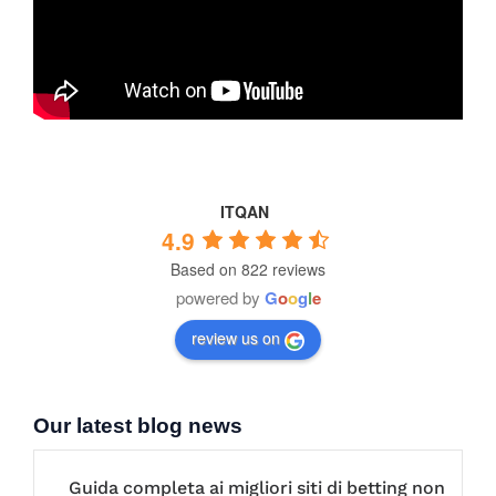
ITQAN
4.9
Based on 822 reviews
powered by
G
o
o
g
l
e
review us on
Our latest blog news
Guida completa ai migliori siti di betting non